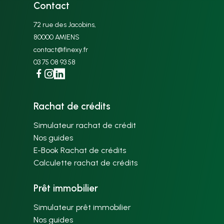
Contact
72 rue des Jacobins,
80000 AMIENS
contact@finexy.fr
03 75 08 93 58
Facebook
Instagram
Linkedin
Rachat de crédits
Simulateur rachat de crédit
Nos guides
E-Book Rachat de crédits
Calculette rachat de crédits
Prêt immobilier
Simulateur prêt immobilier
Nos guides