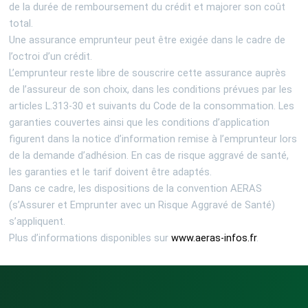
de la durée de remboursement du crédit et majorer son coût
total.
Une assurance emprunteur peut être exigée dans le cadre de
l’octroi d’un crédit.
L’emprunteur reste libre de souscrire cette assurance auprès
de l’assureur de son choix, dans les conditions prévues par les
articles L.313-30 et suivants du Code de la consommation. Les
garanties couvertes ainsi que les conditions d’application
figurent dans la notice d’information remise à l’emprunteur lors
de la demande d’adhésion. En cas de risque aggravé de santé,
les garanties et le tarif doivent être adaptés.
Dans ce cadre, les dispositions de la convention AERAS
(s’Assurer et Emprunter avec un Risque Aggravé de Santé)
s’appliquent.
Plus d’informations disponibles sur
www.aeras-infos.fr
.