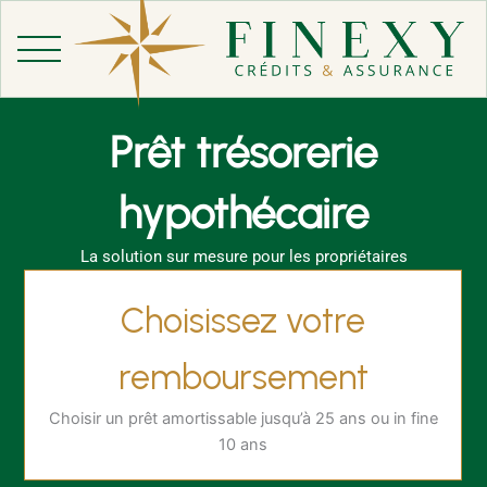
Aller
au
contenu
Prêt trésorerie
hypothécaire
La solution sur mesure pour les propriétaires
Choisissez votre
remboursement
Choisir un prêt amortissable jusqu’à 25 ans ou in fine
10 ans