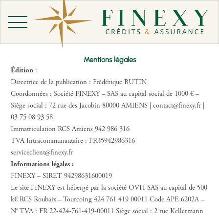
Aller
au
contenu
Mentions légales
Édition
:
Directrice de la publication : Frédérique BUTIN
Coordonnées : Société FINEXY – SAS au capital social de 1000 € –
Siège social : 72 rue des Jacobin 80000 AMIENS | contact@finexy.fr |
03 75 08 93 58
Immatriculation RCS Amiens 942 986 316
TVA Intracommunautaire : FR35942986316
serviceclient@finexy.fr
Informations légales :
FINEXY – SIRET 94298631600019
Le site FINEXY est hébergé par la société OVH SAS au capital de 500
k€ RCS Roubaix – Tourcoing 424 761 419 00011 Code APE 6202A –
N° TVA : FR 22-424-761-419-00011 Siège social : 2 rue Kellermann