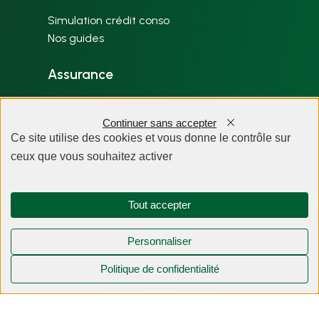
Simulation crédit conso
Nos guides
Assurance
Changer mon assurance de prêt
Nos guides
Continuer sans accepter
Ce site utilise des cookies et vous donne le contrôle sur
Solutions patrimoniales
ceux que vous souhaitez activer
Simulateur prêt de trésorerie hypothécaire
Nos guides
Tout accepter
Actualités & guides
Personnaliser
Nos articles par thème
Politique de confidentialité
Plan du site
À propos