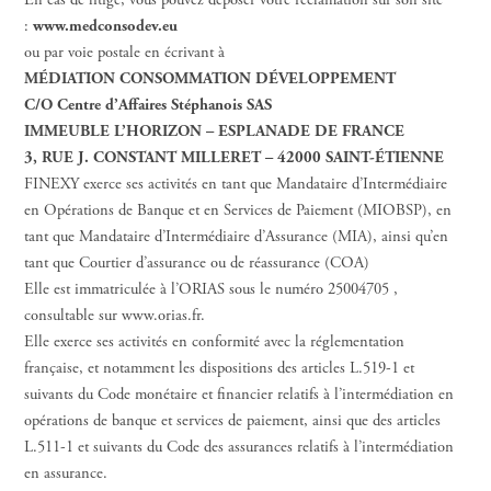
En cas de litige, vous pouvez déposer votre réclamation sur son site
:
www.medconsodev.eu
ou par voie postale en écrivant à
MÉDIATION CONSOMMATION DÉVELOPPEMENT
C/O Centre d’Affaires Stéphanois SAS
IMMEUBLE L’HORIZON – ESPLANADE DE FRANCE
3, RUE J. CONSTANT MILLERET – 42000 SAINT-ÉTIENNE
FINEXY exerce ses activités en tant que Mandataire d’Intermédiaire
en Opérations de Banque et en Services de Paiement (MIOBSP), en
tant que Mandataire d’Intermédiaire d’Assurance (MIA), ainsi qu’en
tant que Courtier d’assurance ou de réassurance (COA)
Elle est immatriculée à l’ORIAS sous le numéro 25004705 ,
consultable sur www.orias.fr.
Elle exerce ses activités en conformité avec la réglementation
française, et notamment les dispositions des articles L.519-1 et
suivants du Code monétaire et financier relatifs à l’intermédiation en
opérations de banque et services de paiement, ainsi que des articles
L.511-1 et suivants du Code des assurances relatifs à l’intermédiation
en assurance.