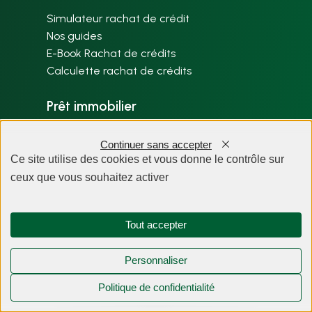
Simulateur rachat de crédit
Nos guides
E-Book Rachat de crédits
Calculette rachat de crédits
Prêt immobilier
Simulateur prêt immobilier
Continuer sans accepter
Nos guides
Ce site utilise des cookies et vous donne le contrôle sur
ceux que vous souhaitez activer
Crédit consommation
Simulation crédit conso
Tout accepter
Nos guides
Personnaliser
Assurance
Politique de confidentialité
Changer mon assurance de prêt
Nos guides