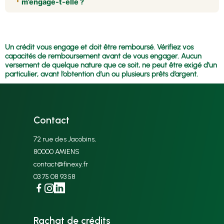
m’engage-t-elle ?
en hypothèque peut faire l’objet de procédures pouvant
aller jusqu’à la vente forcée. Il est donc essentiel de
Non. L’étude et les simulations réalisées par Finexy ont
vérifier que la mensualité reste supportable et que le
pour objectif de vous informer et de vous aider à
projet a du sens pour vous.
décider. Vous restez libre d’accepter ou non les
Un crédit vous engage et doit être remboursé. Vérifiez vos
solutions proposées après avoir pris connaissance des
capacités de remboursement avant de vous engager. Aucun
conditions et des conséquences sur votre situation.
versement de quelque nature que ce soit, ne peut être exigé d’un
particulier, avant l’obtention d’un ou plusieurs prêts d’argent.
Contact
72 rue des Jacobins,
80000 AMIENS
contact@finexy.fr
03 75 08 93 58
Facebook
Instagram
Linkedin
Rachat de crédits