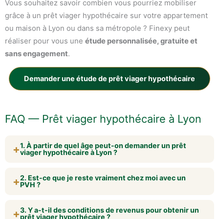
Vous souhaitez savoir combien vous pourriez mobiliser
grâce à un prêt viager hypothécaire sur votre appartement
ou maison à Lyon ou dans sa métropole ? Finexy peut
réaliser pour vous une
étude personnalisée, gratuite et
sans engagement
.
Demander une étude de prêt viager hypothécaire
FAQ — Prêt viager hypothécaire à Lyon
1. À partir de quel âge peut-on demander un prêt
+
viager hypothécaire à Lyon ?
L’âge minimum dépend des établissements, mais le prêt
2. Est-ce que je reste vraiment chez moi avec un
viager hypothécaire s’adresse généralement à des
+
PVH ?
propriétaires seniors
, souvent à partir de 60 ans
environ. Une étude personnalisée permet de vérifier
Oui. Vous
restez propriétaire
de votre logement et vous
votre éligibilité en fonction de votre âge, de la valeur de
3. Y a-t-il des conditions de revenus pour obtenir un
continuez à y vivre, dans le respect des conditions du
+
prêt viager hypothécaire ?