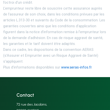
l’octroi d’un crédit.
L’emprunteur reste libre de souscrire cette assurance auprès
de l’assureur de son choix, dans les conditions prévues par les
articles L.313-30 et suivants du Code de la consommation. Les
garanties couvertes ainsi que les conditions d’application
figurent dans la notice d’information remise à l’emprunteur lors
de la demande d’adhésion. En cas de risque aggravé de santé,
les garanties et le tarif doivent être adaptés.
Dans ce cadre, les dispositions de la convention AERAS
(s’Assurer et Emprunter avec un Risque Aggravé de Santé)
s’appliquent.
Plus d’informations disponibles sur
www.aeras-infos.fr
.
Contact
72 rue des Jacobins,