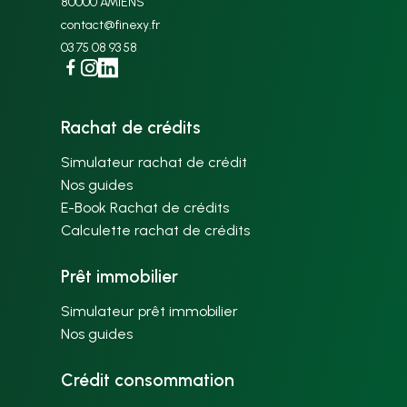
80000 AMIENS
contact@finexy.fr
03 75 08 93 58
Facebook
Instagram
Linkedin
Rachat de crédits
Simulateur rachat de crédit
Nos guides
E-Book Rachat de crédits
Calculette rachat de crédits
Prêt immobilier
Simulateur prêt immobilier
Nos guides
Crédit consommation