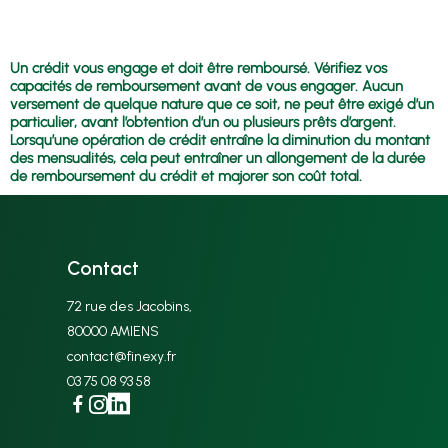
comparer ce confort avec le coût global de l’opération.
Non. L’étude et les simulations ont pour objectif de vous
informer. Vous restez libre d’accepter ou non la solution
proposée après avoir pris connaissance des conditions.
Un crédit vous engage et doit être remboursé. Vérifiez vos
capacités de remboursement avant de vous engager. Aucun
versement de quelque nature que ce soit, ne peut être exigé d’un
particulier, avant l’obtention d’un ou plusieurs prêts d’argent.
Lorsqu’une opération de crédit entraîne la diminution du montant
des mensualités, cela peut entraîner un allongement de la durée
de remboursement du crédit et majorer son coût total.
Contact
72 rue des Jacobins,
80000 AMIENS
contact@finexy.fr
03 75 08 93 58
Facebook
Instagram
Linkedin