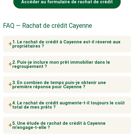
Accéder au formulaire de rachat de crédit
FAQ — Rachat de crédit Cayenne
1. Le rachat de crédit à Cayenne est-il réservé aux
+
propriétaires ?
Non. Le rachat de crédit peut concerner aussi bien les
propriétaires que les locataires. Les solutions proposées
2. Puis-je inclure mon prêt immobilier dans le
+
regroupement ?
et la durée possible dépendent en revanche de votre
profil et de votre situation financière.
Dans certains cas, oui. Un prêt immobilier peut être
regroupé avec des crédits à la consommation, sous
3. En combien de temps puis-je obtenir une
+
première réponse pour Cayenne ?
réserve de respecter les règles des établissements
prêteurs et votre capacité de remboursement.
Après réception des informations nécessaires, une
première analyse peut être réalisée en quelques jours
4. Le rachat de crédit augmente-t-il toujours le coût
+
total de mes prêts ?
ouvrés. Les délais finaux dépendent ensuite de la
complétude du dossier et des partenaires sollicités.
Pas systématiquement, mais c’est souvent le cas
lorsque la durée est allongée. L’objectif principal est de
5. Une étude de rachat de crédit à Cayenne
+
m’engage-t-elle ?
retrouver une mensualité supportable. Il est essentiel de