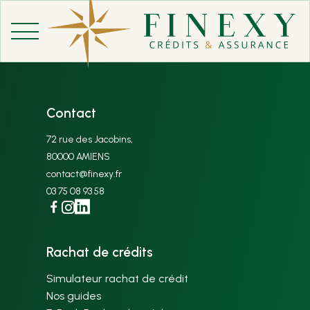
Aller
au
contenu
Contact
72 rue des Jacobins,
80000 AMIENS
contact@finexy.fr
03 75 08 93 58
Facebook
Instagram
Linkedin
Rachat de crédits
Simulateur rachat de crédit
Nos guides