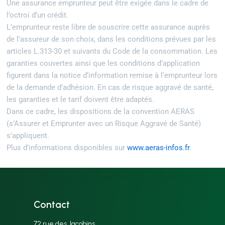
Une assurance emprunteur peut être exigée dans le cadre de
l’octroi d’un crédit.
L’emprunteur reste libre de souscrire cette assurance auprès
de l’assureur de son choix, dans les conditions prévues par les
articles L.313-30 et suivants du Code de la consommation. Les
garanties couvertes ainsi que les conditions d’application
figurent dans la notice d’information remise à l’emprunteur lors
de la demande d’adhésion. En cas de risque aggravé de santé,
les garanties et le tarif doivent être adaptés.
Dans ce cadre, les dispositions de la convention AERAS
(s’Assurer et Emprunter avec un Risque Aggravé de Santé)
s’appliquent.
Plus d’informations disponibles sur
www.aeras-infos.fr
.
Contact
72 rue des Jacobins,