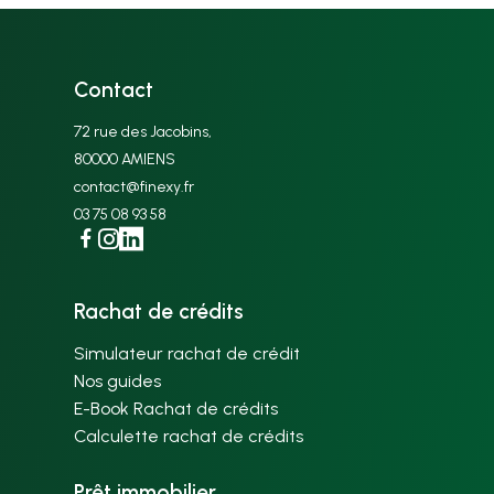
Contact
72 rue des Jacobins,
80000 AMIENS
contact@finexy.fr
03 75 08 93 58
Facebook
Instagram
Linkedin
Rachat de crédits
Simulateur rachat de crédit
Nos guides
E-Book Rachat de crédits
Calculette rachat de crédits
Prêt immobilier