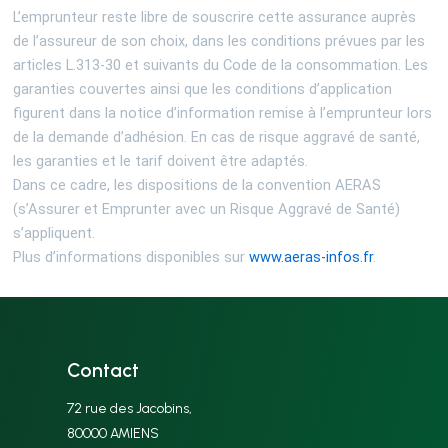
L’emprunteur reste libre de souscrire cette assurance auprès
de l’assureur de son choix, dans les conditions prévues par les
articles L.313-30 et suivants du Code de la consommation. Les
garanties couvertes ainsi que les conditions d’application
figurent dans la notice d’information remise à l’emprunteur lors
de la demande d’adhésion. En cas de risque aggravé de santé,
les garanties et le tarif doivent être adaptés.
Dans ce cadre, les dispositions de la convention AERAS
(s’Assurer et Emprunter avec un Risque Aggravé de Santé)
s’appliquent.
Plus d’informations disponibles sur
www.aeras-infos.fr
.
Contact
72 rue des Jacobins,
80000 AMIENS