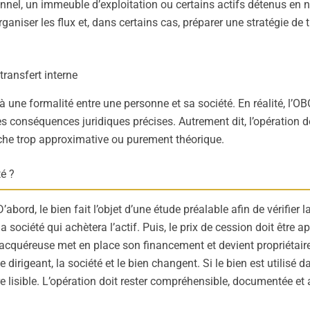
nel, un immeuble d’exploitation ou certains actifs détenus en n
réorganiser les flux et, dans certains cas, préparer une stratégie 
ransfert interne
n à une formalité entre une personne et sa société. En réalité, l’
es conséquences juridiques précises. Autrement dit, l’opération
roche trop approximative ou purement théorique.
é ?
ord, le bien fait l’objet d’une étude préalable afin de vérifier la 
la société qui achètera l’actif. Puis, le prix de cession doit être a
été acquéreuse met en place son financement et devient propriétair
e dirigeant, la société et le bien changent. Si le bien est utilisé d
e lisible. L’opération doit rester compréhensible, documentée et 