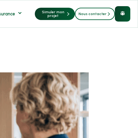
Simuler mon
surance
Nous contacter
Contenu
projet
restreint